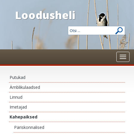
Loodusheli
Toggl
navig
Putukad
Ämblikulaadsed
Linnud
Imetajad
Kahepaiksed
Päriskonnalised