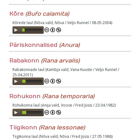
Kõre
(Bufo calamita)
Kõrede laul (Nõva vald, Nõva / Veljo Runnel / 08.05.2004)
Audio
Player
Päriskonnalised
(Anura)
Rabakonn
(Rana arvalis)
Rabakonnade laul (Kambja vald, Vana-Kuuste / Veljo Runnel /
25.04.2011)
Audio
Player
Rohukonn
(Rana temporaria)
Rohukonna laul (Anija vald, Voose / Fred Jüssi / 23.04.1982)
Audio
Player
Tiigikonn
(Rana lessonae)
Tiigikonna laul (Nõva vald, Nõva / Fred Jüssi / 27.05.1988)