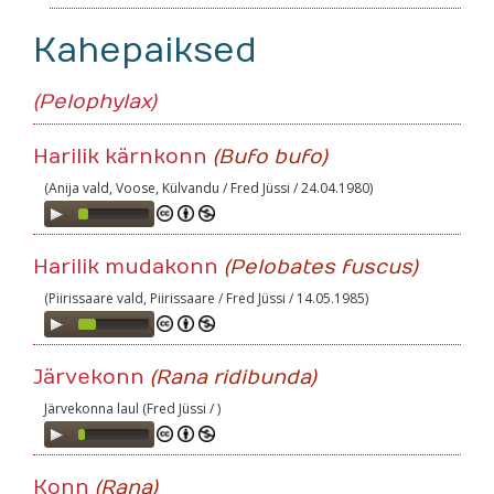
Kahepaiksed
(Pelophylax)
Harilik kärnkonn
(Bufo bufo)
(Anija vald, Voose, Külvandu / Fred Jüssi / 24.04.1980)
Audio
Player
Harilik mudakonn
(Pelobates fuscus)
(Piirissaare vald, Piirissaare / Fred Jüssi / 14.05.1985)
Audio
Player
Järvekonn
(Rana ridibunda)
Järvekonna laul (Fred Jüssi / )
Audio
Player
Konn
(Rana)